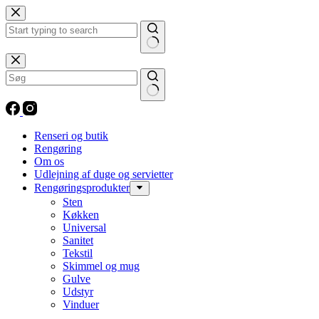
Fortsæt
til
indhold
Ingen
resultater
Ingen
resultater
Renseri og butik
Rengøring
Om os
Udlejning af duge og servietter
Rengøringsprodukter
Sten
Køkken
Universal
Sanitet
Tekstil
Skimmel og mug
Gulve
Udstyr
Vinduer