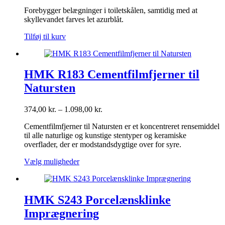
Forebygger belægninger i toiletskålen, samtidig med at
skyllevandet farves let azurblåt.
Tilføj til kurv
HMK R183 Cementfilmfjerner til
Natursten
Prisinterval:
374,00
kr.
–
1.098,00
kr.
374,00 kr.
Cementfilmfjerner til Natursten er et koncentreret rensemiddel
til
til alle naturlige og kunstige stentyper og keramiske
1.098,00 kr.
overflader, der er modstandsdygtige over for syre.
Dette
Vælg muligheder
vare
har
flere
varianter.
HMK S243 Porcelænsklinke
Mulighederne
Imprægnering
kan
vælges