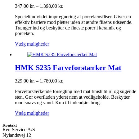
på
Prisinterval:
347,00
kr.
–
1.398,00
kr.
varesiden
347,00 kr.
Specielt udviklet imprægnering af porcelænsfliser. Giver en
til
effektiv barriere mod pletter uden at ændre flisens udseende.
1.398,00 kr.
Trænger ind og beskytter de fineste porer i keramik og
porcelæn.
Dette
Vælg muligheder
vare
har
flere
varianter.
HMK S235 Farveforstærker Mat
Mulighederne
kan
Prisinterval:
329,00
kr.
–
1.789,00
kr.
vælges
329,00 kr.
på
Farveforstærkende forsegling med mat finish til ru og sugende
til
varesiden
sten. Gør overfladen yderst nem at vedligeholde. Beskytter
1.789,00 kr.
mod snavs og vand. Kun til indendørs brug.
Dette
Vælg muligheder
vare
har
Kontakt
flere
Ren Service A/S
varianter.
Nylandsvej 12