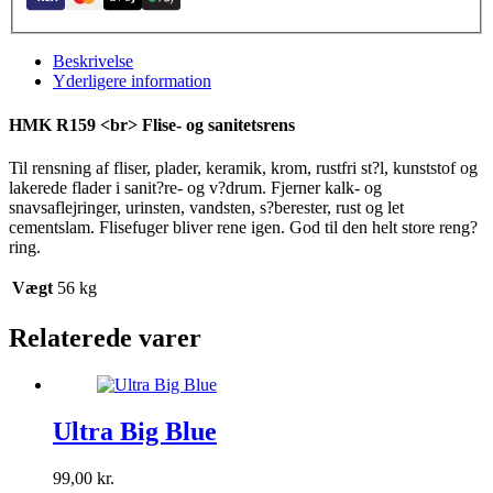
5L.
antal
Beskrivelse
Yderligere information
HMK R159 <br> Flise- og sanitetsrens
Til rensning af fliser, plader, keramik, krom, rustfri st?l, kunststof og
lakerede flader i sanit?re- og v?drum. Fjerner kalk- og
snavsaflejringer, urinsten, vandsten, s?berester, rust og let
cementslam. Flisefuger bliver rene igen. God til den helt store reng?
ring.
Vægt
56 kg
Relaterede varer
Ultra Big Blue
99,00
kr.