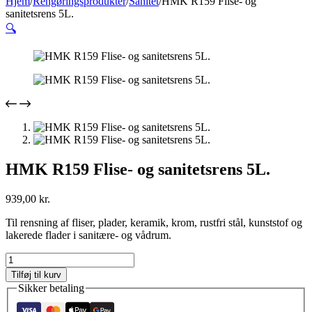
Hjem
/
Rengøringsprodukter
/
Sanitet
/
HMK R159 Flise- og
sanitetsrens 5L.
🔍
HMK R159 Flise- og sanitetsrens 5L.
939,00
kr.
Til rensning af fliser, plader, keramik, krom, rustfri stål, kunststof og
lakerede flader i sanitære- og vådrum.
HMK
R159
Tilføj til kurv
Flise-
Sikker betaling
og
sanitetsrens