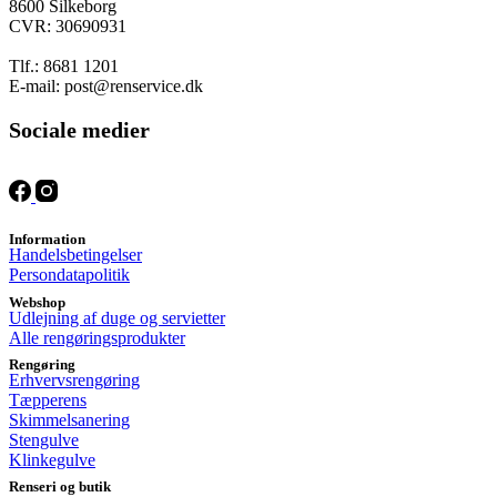
Mulighederne
8600 Silkeborg
kan
CVR: 30690931
vælges
på
Tlf.: 8681 1201
varesiden
E-mail: post@renservice.dk
Sociale medier
Information
Handelsbetingelser
Persondatapolitik
Webshop
Udlejning af duge og servietter
Alle rengøringsprodukter
Rengøring
Erhvervsrengøring
Tæpperens
Skimmelsanering
Stengulve
Klinkegulve
Renseri og butik