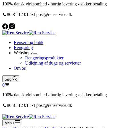
100% dansk virksomhed - hurtig levering - sikker betaling
📞86 81 12 01 ✉️ post@renservice.dk
Renseri og butik
Rengøring
Webshop
Rengøringsprodukter
Udlejning af duge og servietter
Om os
Søg
Indkøbskurv
0
100% dansk virksomhed - hurtig levering - sikker betaling
📞86 81 12 01 ✉️ post@renservice.dk
Menu