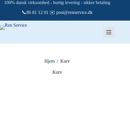
Fortsæt
100% dansk virksomhed - hurtig levering - sikker betaling
til
📞86 81 12 01 ✉️ post@renservice.dk
indhold
Hjem
/
Kurv
Kurv