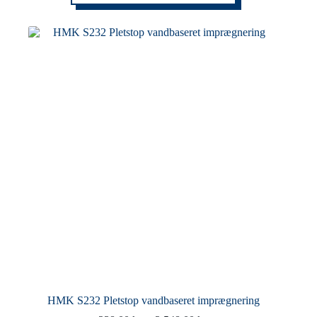
flere
varianter.
Mulighederne
kan
vælges
på
varesiden
HMK S232 Pletstop vandbaseret imprægnering