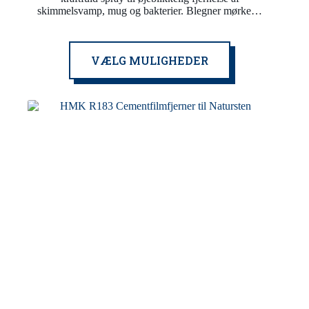
skimmelsvamp, mug og bakterier. Blegner mørke…
Dette
VÆLG MULIGHEDER
vare
har
flere
varianter.
Mulighederne
kan
vælges
på
varesiden