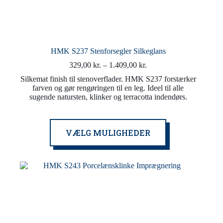
HMK S237 Stenforsegler Silkeglans
Prisinterval:
329,00
kr.
–
1.409,00
kr.
329,00 kr.
Silkemat finish til stenoverflader. HMK S237 forstærker
til
farven og gør rengøringen til en leg. Ideel til alle
1.409,00 kr.
sugende natursten, klinker og terracotta indendørs.
Dette
VÆLG MULIGHEDER
vare
har
flere
varianter.
Mulighederne
kan
vælges
på
varesiden