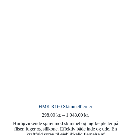
vælges
på
varesiden
HMK R160 Skimmelfjerner
Prisinterval:
298,00
kr.
–
1.048,00
kr.
298,00 kr.
Hurtigvirkende spray mod skimmel og mørke pletter på
til
fliser, fuger og silikone. Effektiv både inde og ude. En
1.048,00 kr.
kraftfuld spray til øjeblikkelig fjernelse af