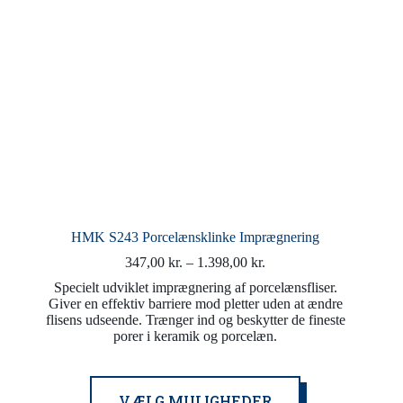
HMK S243 Porcelænsklinke Imprægnering
Prisinterval:
347,00
kr.
–
1.398,00
kr.
347,00 kr.
Specielt udviklet imprægnering af porcelænsfliser.
til
Giver en effektiv barriere mod pletter uden at ændre
1.398,00 kr.
flisens udseende. Trænger ind og beskytter de fineste
porer i keramik og porcelæn.
Dette
VÆLG MULIGHEDER
vare