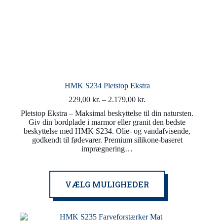
HMK S234 Pletstop Ekstra
Prisinterval:
229,00
kr.
–
2.179,00
kr.
229,00 kr.
Pletstop Ekstra – Maksimal beskyttelse til din natursten.
til
Giv din bordplade i marmor eller granit den bedste
2.179,00 kr.
beskyttelse med HMK S234. Olie- og vandafvisende,
godkendt til fødevarer. Premium silikone-baseret
imprægnering…
Dette
VÆLG MULIGHEDER
vare
har
flere
varianter.
Mulighederne