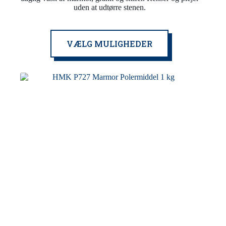
uden at udtørre stenen.
Dette
VÆLG MULIGHEDER
vare
har
flere
varianter.
Mulighederne
kan
vælges
på
varesiden