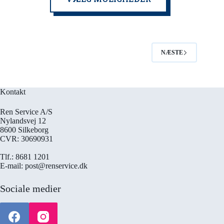
har
flere
varianter.
Mulighederne
kan
vælges
NÆSTE
på
varesiden
Kontakt
Ren Service A/S
Nylandsvej 12
8600 Silkeborg
CVR: 30690931
Tlf.: 8681 1201
E-mail: post@renservice.dk
Sociale medier