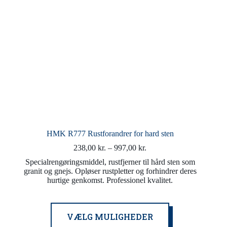
HMK R777 Rustforandrer for hard sten
Prisinterval:
238,00
kr.
–
997,00
kr.
238,00 kr.
Specialrengøringsmiddel, rustfjerner til hård sten som
til
granit og gnejs. Opløser rustpletter og forhindrer deres
997,00 kr.
hurtige genkomst. Professionel kvalitet.
Dette
VÆLG MULIGHEDER
vare
har