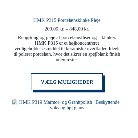
HMK P315 Porcelænsklinke Pleje
Prisinterval:
209,00
kr.
–
848,00
kr.
209,00 kr.
Rengøring og pleje af porcelænsfliser og – klinker.
til
HMK P315 er et højkoncentreret
848,00 kr.
vedligeholdelsesmiddel til keramiske overflader. Ideelt
til poleret porcelæn, hvor det sikrer en spejlblank finish
uden rester.
Dette
VÆLG MULIGHEDER
vare
har
flere
varianter.
Mulighederne
kan
vælges
på
varesiden