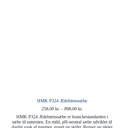
vælges
på
varesiden
HMK P324 Ædelstenssæbe
Prisinterval:
258,00
kr.
–
898,00
kr.
258,00 kr.
HMK P324 Ædelstenssæbe er branchestandarden i
til
sæbe til natursten. En mild, pH-neutral sæbe udviklet til
898,00 kr.
daglig vask af marmor, granit og skifer. Renser og plejer