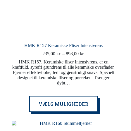
HMK R157 Keramiske Fliser Intensivrens
Prisinterval:
235,00
kr.
–
898,00
kr.
235,00 kr.
HMK R157, Keramiske fliser Intensivrens, er en
til
kraftfuld, syrefri grundrens til alle keramiske overflader.
898,00 kr.
Fjerner effektivt olie, fedt og genstridigt snavs. Specielt
designet til keramiske fliser og porcelæn. Trænger
dybt…
Dette
VÆLG MULIGHEDER
vare
har
flere
varianter.
Mulighederne
kan