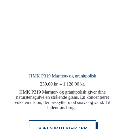
HMK P319 Marmor- og granitpolish
Prisinterval:
239,00
kr.
–
1.128,00
kr.
239,00 kr.
HMK P319 Marmor- og granitpolish giver dine
til
naturstensgulve en strålende glans. En koncentreret
1.128,00 kr.
voks-emulsion, der beskytter mod snavs og vand. Til
indendørs brug.
Dette
VÆLG MULIGHEDER
vare