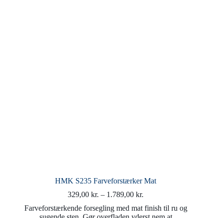
kan
vælges
på
varesiden
HMK S235 Farveforstærker Mat
Prisinterval:
329,00
kr.
–
1.789,00
kr.
329,00 kr.
Farveforstærkende forsegling med mat finish til ru og
til
sugende sten. Gør overfladen yderst nem at