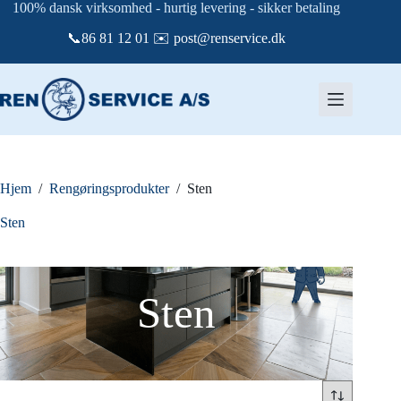
Fortsæt
100% dansk virksomhed - hurtig levering - sikker betaling
til
📞86 81 12 01 ✉️ post@renservice.dk
indhold
Hjem
/
Rengøringsprodukter
/
Sten
Sten
Sten