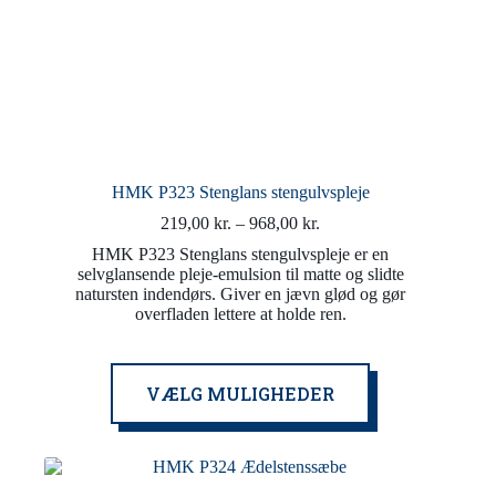
HMK P323 Stenglans stengulvspleje
Prisinterval:
219,00
kr.
–
968,00
kr.
219,00 kr.
HMK P323 Stenglans stengulvspleje er en
til
selvglansende pleje-emulsion til matte og slidte
968,00 kr.
natursten indendørs. Giver en jævn glød og gør
overfladen lettere at holde ren.
Dette
VÆLG MULIGHEDER
vare
har
flere
varianter.
Mulighederne
kan