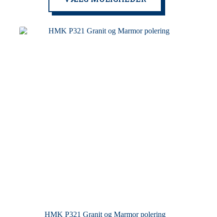
har
flere
varianter.
Mulighederne
kan
vælges
på
varesiden
HMK P321 Granit og Marmor polering