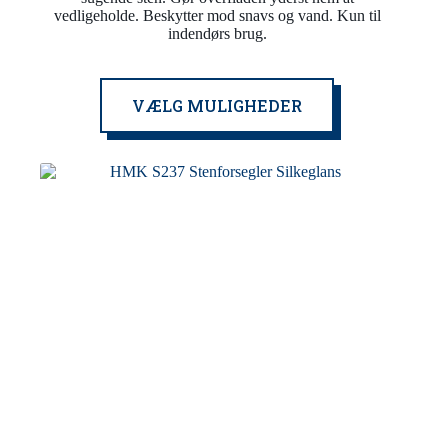
1.789,00 kr.
vedligeholde. Beskytter mod snavs og vand. Kun til
indendørs brug.
Dette
VÆLG MULIGHEDER
vare
har
flere
varianter.
Mulighederne
kan
vælges
på
varesiden