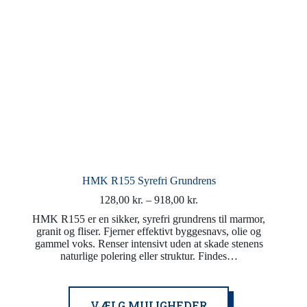
HMK R155 Syrefri Grundrens
Prisinterval:
128,00
kr.
–
918,00
kr.
128,00 kr.
HMK R155 er en sikker, syrefri grundrens til marmor,
til
granit og fliser. Fjerner effektivt byggesnavs, olie og
918,00 kr.
gammel voks. Renser intensivt uden at skade stenens
naturlige polering eller struktur. Findes…
Dette
VÆLG MULIGHEDER
vare