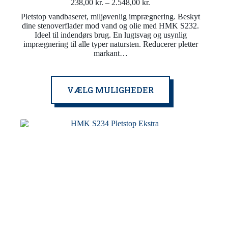
Prisinterval:
238,00
kr.
–
2.548,00
kr.
238,00 kr.
Pletstop vandbaseret, miljøvenlig imprægnering. Beskyt
til
dine stenoverflader mod vand og olie med HMK S232.
2.548,00 kr.
Ideel til indendørs brug. En lugtsvag og usynlig
imprægnering til alle typer natursten. Reducerer pletter
markant…
Dette
VÆLG MULIGHEDER
vare
har
flere
varianter.
Mulighederne
kan
vælges
på
varesiden