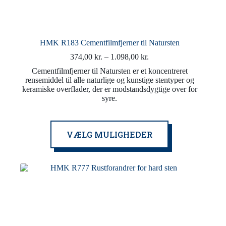
HMK R183 Cementfilmfjerner til Natursten
Prisinterval:
374,00
kr.
–
1.098,00
kr.
374,00 kr.
Cementfilmfjerner til Natursten er et koncentreret
til
rensemiddel til alle naturlige og kunstige stentyper og
1.098,00 kr.
keramiske overflader, der er modstandsdygtige over for
syre.
Dette
VÆLG MULIGHEDER
vare
har
flere
varianter.
Mulighederne
kan
vælges
på
varesiden