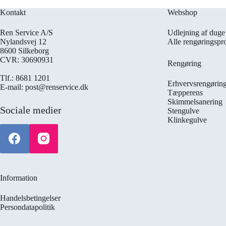
Kontakt
Webshop
Ren Service A/S
Udlejning af duge 
Nylandsvej 12
Alle rengøringspr
8600 Silkeborg
CVR: 30690931
Rengøring
Tlf.: 8681 1201
Erhvervsrengørin
E-mail: post@renservice.dk
Tæpperens
Skimmelsanering
Sociale medier
Stengulve
Klinkegulve
Information
Handelsbetingelser
Persondatapolitik