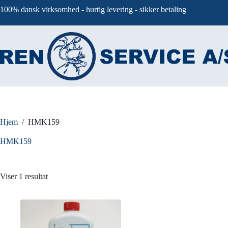
Fortsæt
100% dansk virksomhed - hurtig levering - sikker betaling
til
indhold
Hjem
/
HMK159
HMK159
Viser 1 resultat