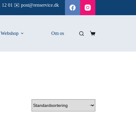
 12 01 ✉️ post@renservice.dk
Webshop
Om os
Indkøbskurv