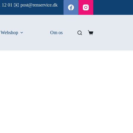
 12 01 ✉️ post@renservice.dk
Webshop
Om os
Indkøbskurv