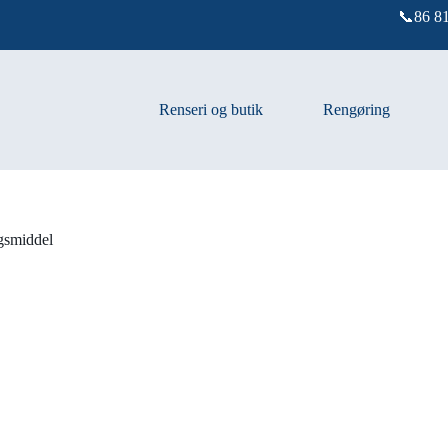
📞86 81
Renseri og butik
Rengøring
gsmiddel