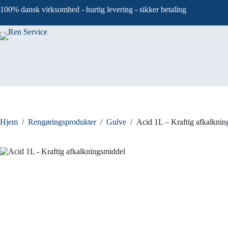
Fortsæt
100% dansk virksomhed - hurtig levering - sikker betaling
til
indhold
Hjem
/
Rengøringsprodukter
/
Gulve
/
Acid 1L – Kraftig afkalknin