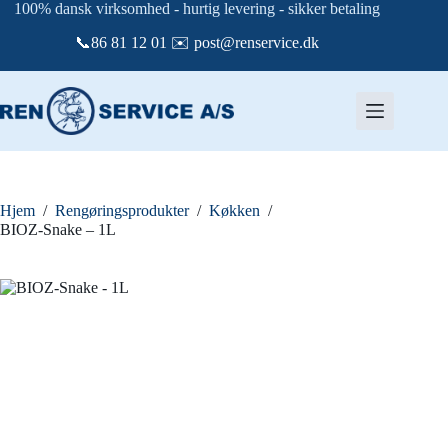
Fortsæt
100% dansk virksomhed - hurtig levering - sikker betaling
til
📞86 81 12 01 ✉️ post@renservice.dk
indhold
Hjem
/
Rengøringsprodukter
/
Køkken
/
BIOZ-Snake – 1L