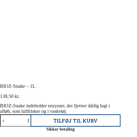
BIOZ-Snake – 1L
138,50
kr.
BIOZ-Snake indeholder enzymer, der fjerner dårlig lugt i
afløb, som luftfrisker og i vasketøj.
BIOZ-
TILFØJ TIL KURV
Snake
-
Sikker betaling
1L