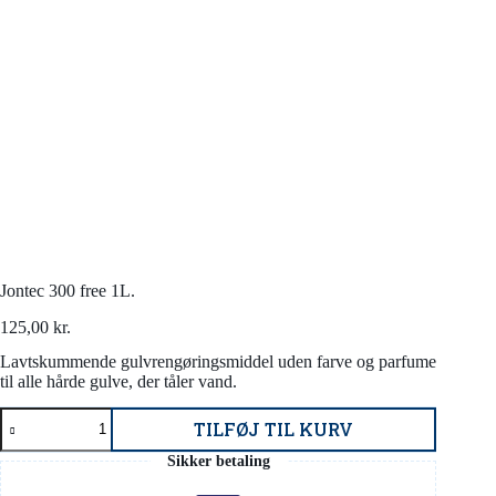
Jontec 300 free 1L.
125,00
kr.
Lavtskummende gulvrengøringsmiddel uden farve og parfume
til alle hårde gulve, der tåler vand.
Jontec
TILFØJ TIL KURV
300
free
Sikker betaling
1L.
antal