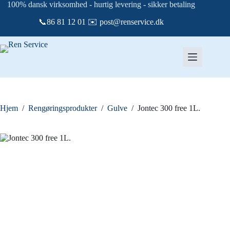
Fortsæt
100% dansk virksomhed - hurtig levering - sikker betaling
til
📞86 81 12 01 ✉️ post@renservice.dk
indhold
Hjem
/
Rengøringsprodukter
/
Gulve
/
Jontec 300 free 1L.