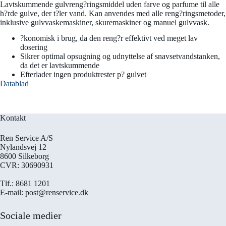
Lavtskummende gulvreng?ringsmiddel uden farve og parfume til alle
h?rde gulve, der t?ler vand. Kan anvendes med alle reng?ringsmetoder,
inklusive gulvvaskemaskiner, skuremaskiner og manuel gulvvask.
?konomisk i brug, da den reng?r effektivt ved meget lav
dosering
Sikrer optimal opsugning og udnyttelse af snavsetvandstanken,
da det er lavtskummende
Efterlader ingen produktrester p? gulvet
Datablad
Kontakt
Ren Service A/S
Nylandsvej 12
8600 Silkeborg
CVR: 30690931
Tlf.: 8681 1201
E-mail: post@renservice.dk
Sociale medier