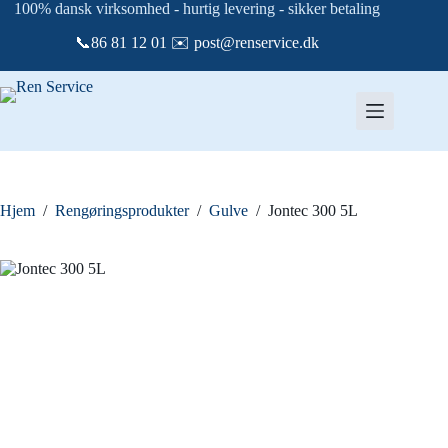
Fortsæt
100% dansk virksomhed - hurtig levering - sikker betaling
til
📞86 81 12 01 ✉️ post@renservice.dk
indhold
Hjem
/
Rengøringsprodukter
/
Gulve
/
Jontec 300 5L