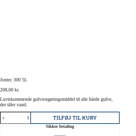
Jontec 300 5L
208,00
kr.
Lavtskummende gulvrengøringsmiddel til alle hårde gulve,
der tåler vand.
Jontec
TILFØJ TIL KURV
300
5L
Sikker betaling
antal