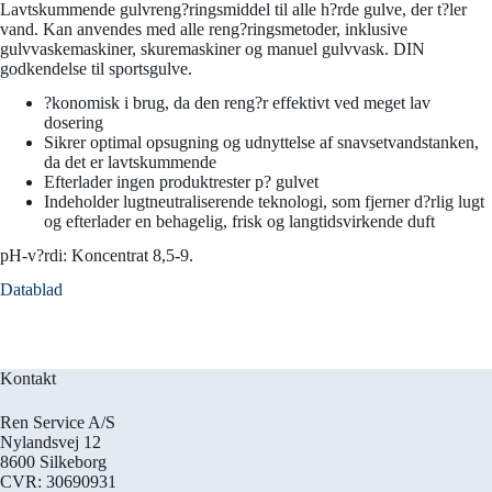
Lavtskummende gulvreng?ringsmiddel til alle h?rde gulve, der t?ler
vand. Kan anvendes med alle reng?ringsmetoder, inklusive
gulvvaskemaskiner, skuremaskiner og manuel gulvvask. DIN
godkendelse til sportsgulve.
?konomisk i brug, da den reng?r effektivt ved meget lav
dosering
Sikrer optimal opsugning og udnyttelse af snavsetvandstanken,
da det er lavtskummende
Efterlader ingen produktrester p? gulvet
Indeholder lugtneutraliserende teknologi, som fjerner d?rlig lugt
og efterlader en behagelig, frisk og langtidsvirkende duft
pH-v?rdi: Koncentrat 8,5-9.
Datablad
Kontakt
Ren Service A/S
Nylandsvej 12
8600 Silkeborg
CVR: 30690931