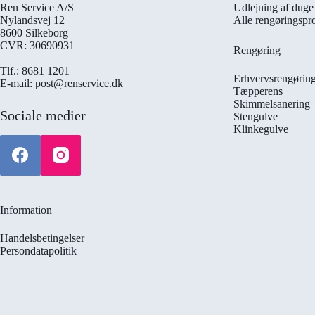
Ren Service A/S
Udlejning af duge 
Nylandsvej 12
Alle rengøringspr
8600 Silkeborg
CVR: 30690931
Rengøring
Tlf.: 8681 1201
Erhvervsrengørin
E-mail: post@renservice.dk
Tæpperens
Skimmelsanering
Sociale medier
Stengulve
Klinkegulve
Information
Handelsbetingelser
Persondatapolitik