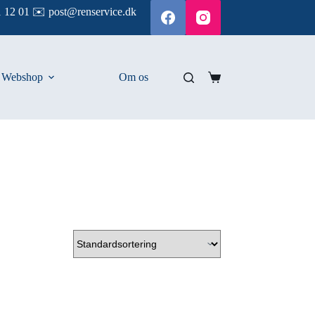
 12 01 ✉️ post@renservice.dk
Webshop
Om os
Indkøbskurv