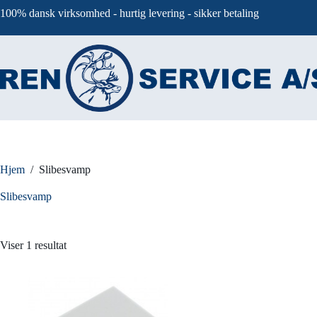
Fortsæt
100% dansk virksomhed - hurtig levering - sikker betaling
til
indhold
Hjem
/
Slibesvamp
Slibesvamp
Viser 1 resultat