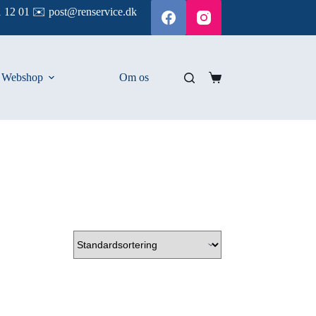
 12 01 ✉️ post@renservice.dk
Webshop
Om os
Indkøbskurv