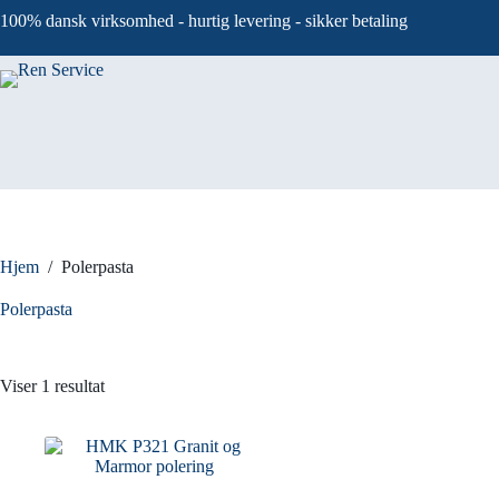
Fortsæt
100% dansk virksomhed - hurtig levering - sikker betaling
til
indhold
Hjem
/
Polerpasta
Polerpasta
Viser 1 resultat