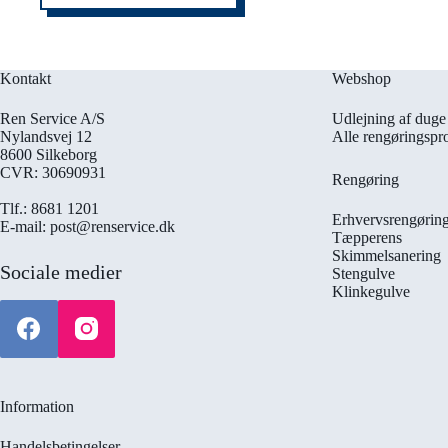
Kontakt
Webshop
Ren Service A/S
Udlejning af duge 
Nylandsvej 12
Alle rengøringspr
8600 Silkeborg
CVR: 30690931
Rengøring
Tlf.: 8681 1201
Erhvervsrengørin
E-mail: post@renservice.dk
Tæpperens
Skimmelsanering
Sociale medier
Stengulve
Klinkegulve
Information
Handelsbetingelser