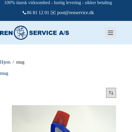
Fortsæt
100% dansk virksomhed - hurtig levering - sikker betaling
til
📞86 81 12 01 ✉️ post@renservice.dk
indhold
Hjem
/
mug
mug